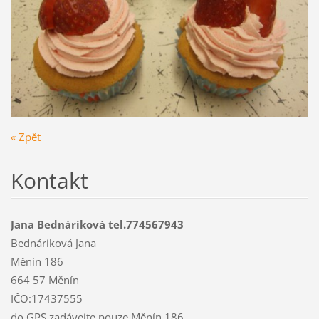
« Zpět
Kontakt
Jana Bednáriková tel.774567943
Bednáriková Jana
Měnín 186
664 57 Měnín
IČO:17437555
do GPS zadávejte pouze Měnín 186