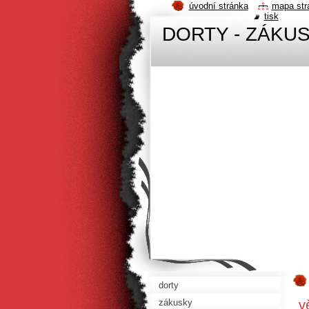
úvodní stránka
mapa str
tisk
DORTY - ZÁKUSKY
dorty
v
zákusky