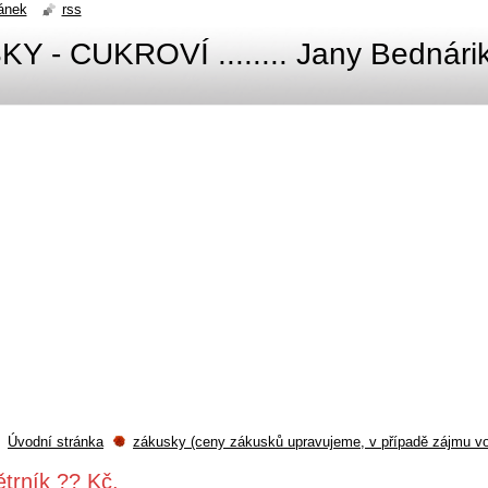
ánek
rss
 - CUKROVÍ ........ Jany Bednári
Úvodní stránka
zákusky (ceny zákusků upravujeme, v případě zájmu vol
ětrník ?? Kč.