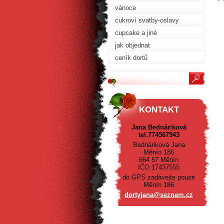
vánoce
cukroví svatby-oslavy
cupcake a jiné
jak objednat
ceník dortů
KONTAKT
Jana Bednáriková
tel.774567943
Bednáriková Jana
Měnín 186
664 57 Měnín
IČO:17437555
do GPS zadávejte pouze
Měnín 186
dortyjan
a@seznam
.cz