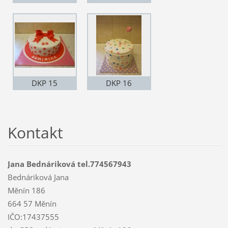
DKP 15
DKP 16
Kontakt
Jana Bednáriková tel.774567943
Bednáriková Jana
Měnín 186
664 57 Měnín
IČO:17437555